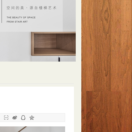
：



