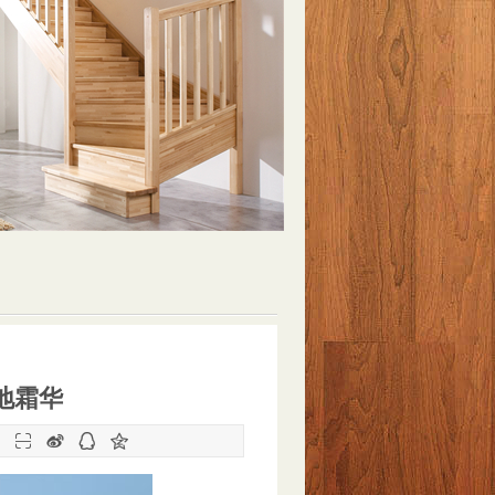
地霜华
：



