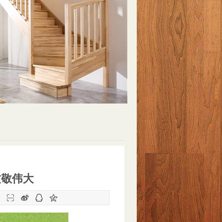
致敬伟大
：



