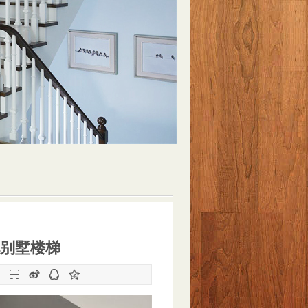
别墅楼梯
：



