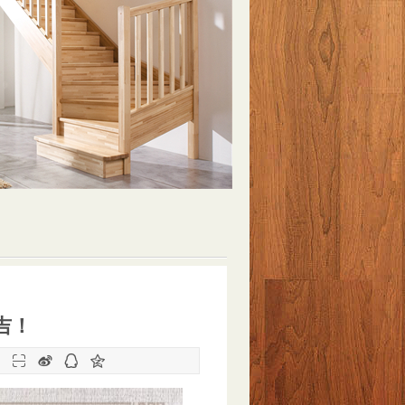
吉！
：



