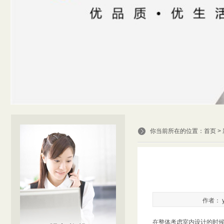
你当前所在的位置：
首页
>
作者： y
在整体考虑室内设计的时