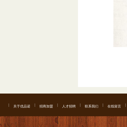
关于优品诺
招商加盟
人才招聘
联系我们
在线留言