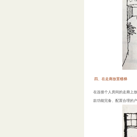
四、在走廊放置楼梯
在连接个人房间的走廊上
款功能完备、配置合理的