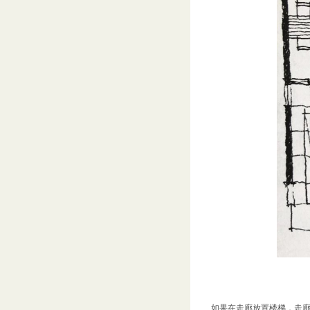
如果在走廊放置楼梯，走廊的