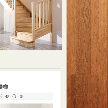
楼梯



