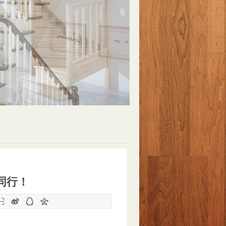
同行！



